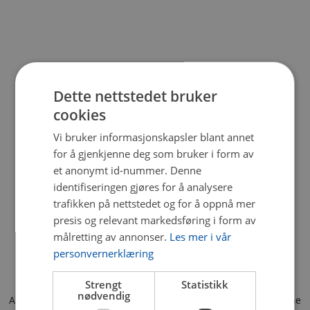
Dette nettstedet bruker
cookies
Vi bruker informasjonskapsler blant annet
for å gjenkjenne deg som bruker i form av
et anonymt id-nummer. Denne
identifiseringen gjøres for å analysere
trafikken på nettstedet og for å oppnå mer
presis og relevant markedsføring i form av
målretting av annonser.
Les mer i vår
personvernerklæring
Strengt
Statistikk
nødvendig
Application error: a client-side exception has occurred (see the