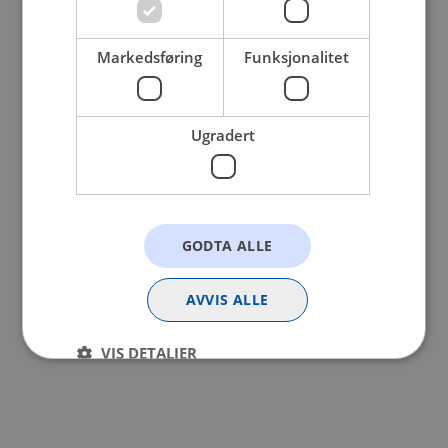
browser console for more information).
Markedsføring
Funksjonalitet
Ugradert
GODTA ALLE
AVVIS ALLE
VIS DETALJER
Strengt nødvendig
Statistikk