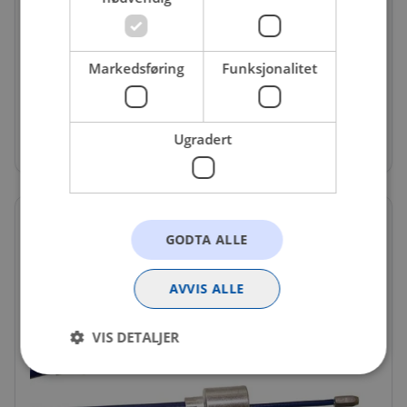
VAL-1460205
Markedsføring
Funksjonalitet
AL-KO BREMSEWIRE 520/730 MM FAST FLENS
Få igjen på nettlager
405 kr
Ugradert
GODTA ALLE
AVVIS ALLE
VIS DETALJER