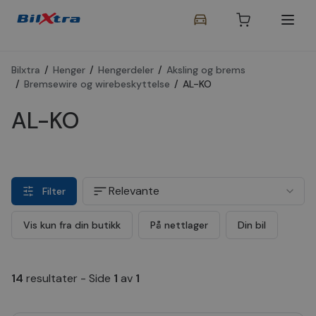
Bilxtra
/
Henger
/
Hengerdeler
/
Aksling og brems
/
Bremsewire og wirebeskyttelse
/
AL-KO
AL-KO
Relevante
Filter
Vis kun fra din butikk
På nettlager
Din bil
14
resultater
-
Side
1
av
1