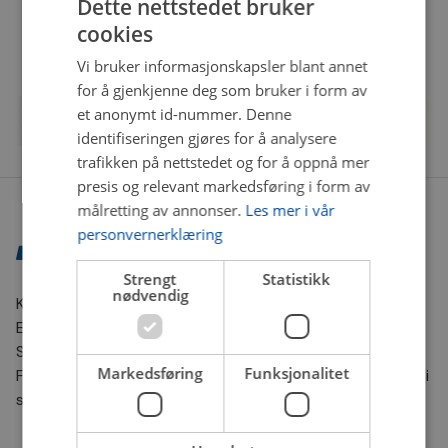
Dette nettstedet bruker
cookies
Vi bruker informasjonskapsler blant annet
for å gjenkjenne deg som bruker i form av
et anonymt id-nummer. Denne
identifiseringen gjøres for å analysere
trafikken på nettstedet og for å oppnå mer
presis og relevant markedsføring i form av
målretting av annonser.
Les mer i vår
personvernerklæring
Strengt
Statistikk
nødvendig
Kontaktinformasjon
E-post:
nettbutikk@bilxtra.no
Sporingsnummer sender vi deg på SMS.
Markedsføring
Funksjonalitet
For andre henvendelser kontakt oss gjerne på e-post. Vi
svarer så fort vi kan!