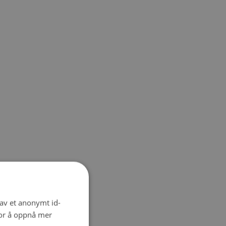
 av et anonymt id-
for å oppnå mer