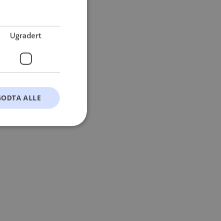
 more information).
Ugradert
GODTA ALLE
t
ontoadministrasjon.
okie-Script.com-
esøkendes