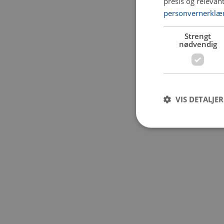
presis og relevan
personvernerklæ
Application error:
Strengt
nødvendig
VIS DETALJER
Strengt nødvendige i
Nettstedet kan ikke b
Navn
CookieScriptConse