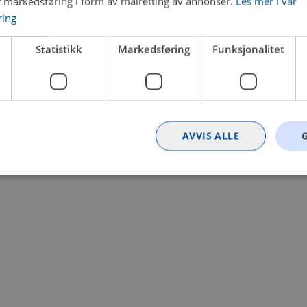
t markedsføring i form av målretting av annonser.
Les mer i vår
ring
 a client-side exception has occurred (see the browser console for
Statistikk
Markedsføring
Funksjonalitet
AVVIS ALLE
Strengt nødvendig
Statistikk
Markedsføring
Funksjonalitet
Ugrader
nformasjonskapsler tillater kjernefunksjoner på nettstedet, som brukerinnlogging og k
rukes riktig uten strengt nødvendige informasjonskapsler.
Provider
/
Utløpsdato
Beskrivelse
Domene
nt
4 uker 2
Denne informasjonskapselen brukes av Co
CookieScript
dager
tjenesten for å huske innstillingene for b
.bilxtra.no