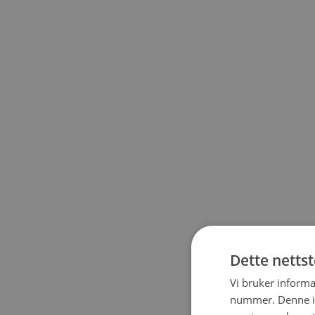
Dette netts
Vi bruker informa
nummer. Denne ide