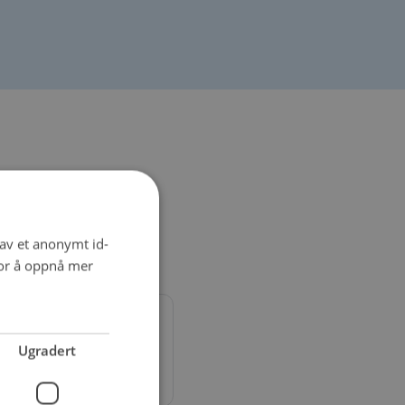
deg
 av et anonymt id-
for å oppnå mer
-hjulskontroll, Reparasjon
Ugradert