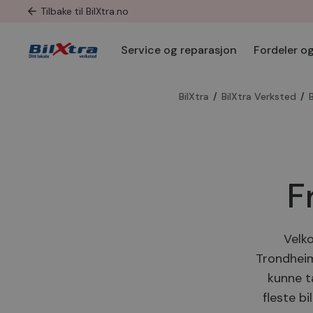
Tilbake til BilXtra.no
Service og reparasjon
Fordeler og
BilXtra
/
BilXtra Verksted
/
F
Velko
Trondheim
kunne t
fleste bi