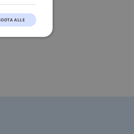
GODTA ALLE
t
ontoadministrasjon.
okie-Script.com-
esøkendes
Cookie-Script.com
s samtykke og
nettstedet. Det
kke om ulike
 deres preferanser