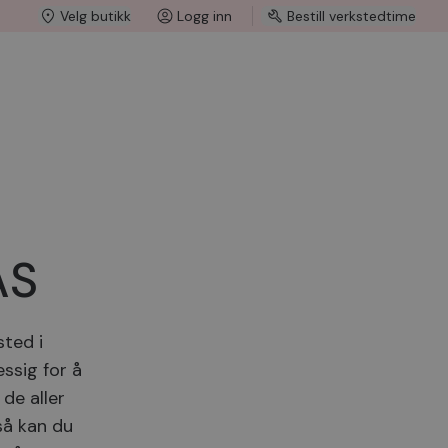
Velg butikk
Logg inn
Bestill verkstedtime
AS
sted i
ssig for å
de aller
 så kan du