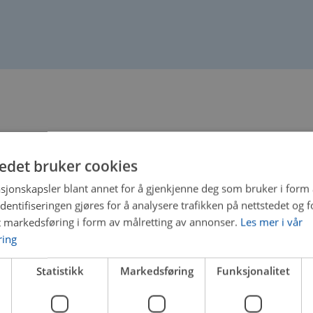
a vi kan utføre for 
tedet bruker cookies
sjonskapsler blant annet for å gjenkjenne deg som bruker i form
ntifiseringen gjøres for å analysere trafikken på nettstedet og 
t markedsføring i form av målretting av annonser.
Les mer i vår
ring
Reparasjon
ll, Oljeskift, Skifte
Støtdemper og fjærer, 4
Statistikk
Markedsføring
Funksjonalitet
se og feilsøk, AC-service,