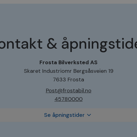
ontakt & åpningstid
Frosta Bilverksted AS
Skaret Industriomr Bergsåsveien 19
7633 Frosta
Post@frostabil.no
45780000
Se åpningstider