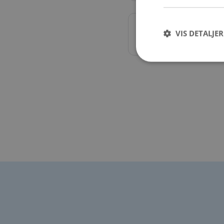
Øvrig
VIS DETALJER
Skifte Vindusvisker, 
Strengt nødvendige i
Nettstedet kan ikke b
Navn
CookieScriptConse
VISITOR_PRIVACY_