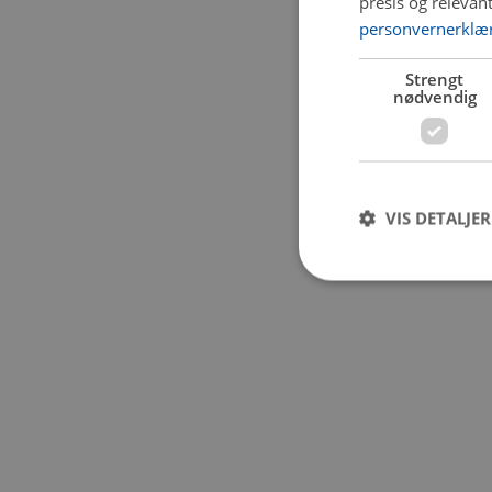
presis og relevan
personvernerklæ
Application error:
Strengt
nødvendig
VIS DETALJER
Strengt nødvendige i
Nettstedet kan ikke b
Navn
CookieScriptConse