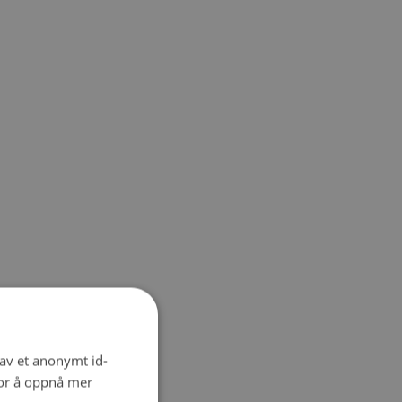
 av et anonymt id-
for å oppnå mer