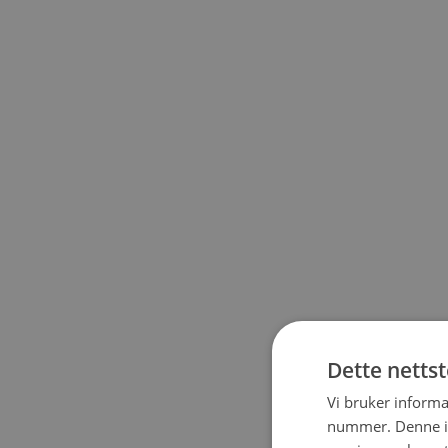
Dette netts
Vi bruker informa
nummer. Denne ide