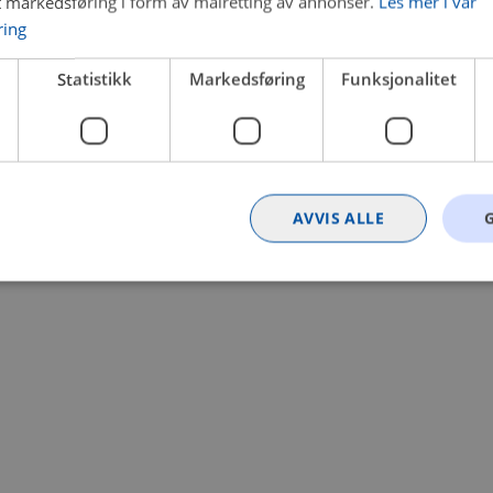
t markedsføring i form av målretting av annonser.
Les mer i vår
ring
 a client-side exception has occurred (see the browser console for
Statistikk
Markedsføring
Funksjonalitet
AVVIS ALLE
Strengt nødvendig
Statistikk
Markedsføring
Funksjonalitet
Ugrader
nformasjonskapsler tillater kjernefunksjoner på nettstedet, som brukerinnlogging og k
rukes riktig uten strengt nødvendige informasjonskapsler.
Provider
/
Utløpsdato
Beskrivelse
Domene
nt
4 uker 2
Denne informasjonskapselen brukes av Co
CookieScript
dager
tjenesten for å huske innstillingene for b
.bilxtra.no