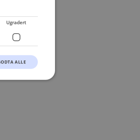
 more information).
Ugradert
GODTA ALLE
t
ontoadministrasjon.
okie-Script.com-
esøkendes