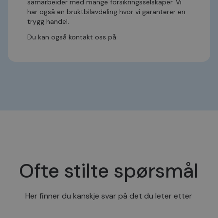
samarbeider med mange forsikringsselskaper. Vi
dager
inf
.bilxtra.no
bru
har også en bruktbilavdeling hvor vi garanterer en
Scri
trygg handel.
for 
inns
bes
Du kan også kontakt oss på:
inf
Oppretting:
oppretter@autospesialisten.no
Det
Bilsalg:
jb@autospesialisten.no
Coo
coo
fun
Velkommen til oss!
skal
VISITOR_PRIVACY_METADATA
5 måneder
Den
YouTube
4 uker
bruk
.youtube.com
bru
og 
dere
med
regi
den
sam
per
og i
Ofte stilte spørsmål
dere
æret
økte
Her finner du kanskje svar på det du leter etter