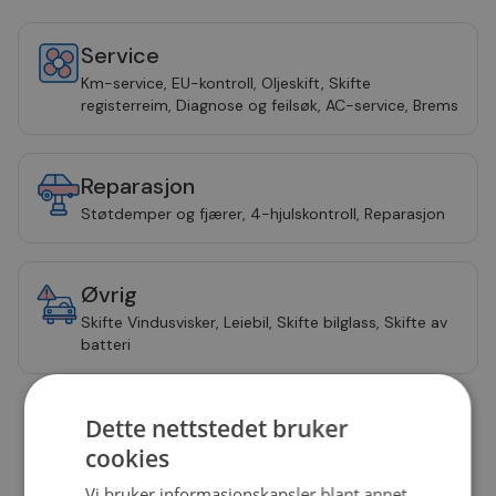
Service
Km-service, EU-kontroll, Oljeskift, Skifte
registerreim, Diagnose og feilsøk, AC-service, Brems
Reparasjon
Støtdemper og fjærer, 4-hjulskontroll, Reparasjon
Øvrig
Skifte Vindusvisker, Leiebil, Skifte bilglass, Skifte av
batteri
Dette nettstedet bruker
Bestill time
cookies
Vi bruker informasjonskapsler blant annet