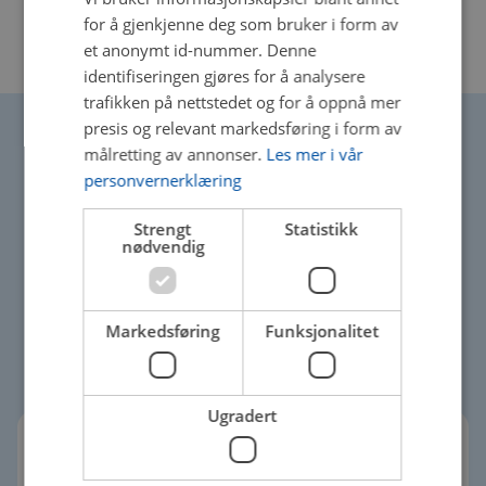
for å gjenkjenne deg som bruker i form av
et anonymt id-nummer. Denne
identifiseringen gjøres for å analysere
trafikken på nettstedet og for å oppnå mer
presis og relevant markedsføring i form av
målretting av annonser.
Les mer i vår
personvernerklæring
Velkommen til
Strengt
Statistikk
nødvendig
Autospesialisten
Tønsberg AS
Markedsføring
Funksjonalitet
Ugradert
Autospesialisten AS er det største bilverkstedet i