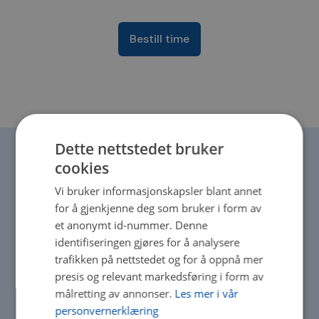
Bestill time
Dette nettstedet bruker
cookies
Vi bruker informasjonskapsler blant annet
Velkommen til
for å gjenkjenne deg som bruker i form av
et anonymt id-nummer. Denne
Sentrum Autoservice
identifiseringen gjøres for å analysere
trafikken på nettstedet og for å oppnå mer
AS
presis og relevant markedsføring i form av
målretting av annonser.
Les mer i vår
personvernerklæring