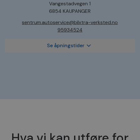
Vangestadvegen 1
6854 KAUPANGER
sentrum.autoservice@bilxtra-verksted.no
95934524
Se åpningstider
Hva vi kan utføre for