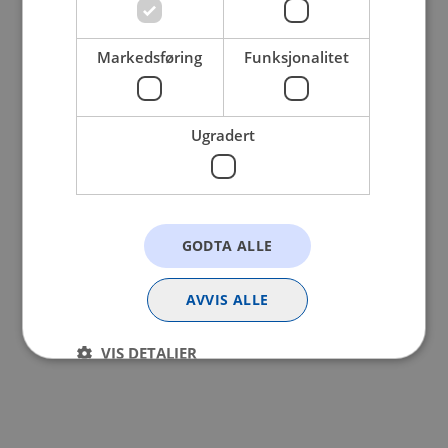
browser console for more information).
Markedsføring
Funksjonalitet
Ugradert
GODTA ALLE
AVVIS ALLE
VIS DETALJER
Strengt nødvendig
Statistikk