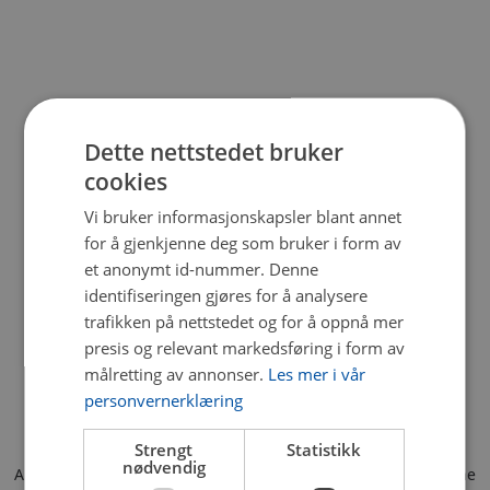
Dette nettstedet bruker
cookies
Vi bruker informasjonskapsler blant annet
for å gjenkjenne deg som bruker i form av
et anonymt id-nummer. Denne
identifiseringen gjøres for å analysere
trafikken på nettstedet og for å oppnå mer
presis og relevant markedsføring i form av
målretting av annonser.
Les mer i vår
personvernerklæring
Strengt
Statistikk
nødvendig
Application error: a client-side exception has occurred (see the