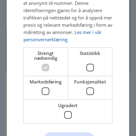
et anonymt id-nummer. Denne
identifiseringen gjøres for å analysere
trafikken på nettstedet og for å oppnå mer
presis og relevant markedsføring i form av
Velkommen til
målretting av annonser.
Les mer i vår
personvernerklæring
Aslam Bilservice
Strengt
Statistikk
nødvendig
Markedsføring
Funksjonalitet
Våre mekanikere har lang erfaring som kurses
regelmessig for å kunne ta seg av nettopp din bil.
Dette gir høy kompetanse på de aller fleste
Ugradert
bilmerker.
Godkjent av statens vegvesen.
Ta kontakt med oss hvis du ønsker å få utført noe
på bilen din.