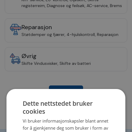
registerreim, Diagnose og feilsøk, AC-service, Brems
Reparasjon
Støtdemper og fjærer, 4-hjulskontroll, Reparasjon
Øvrig
Skifte Vindusvisker, Skifte av batteri
Bestill time
Dette nettstedet bruker
cookies
Vi bruker informasjonskapsler blant annet
for å gjenkjenne deg som bruker i form av