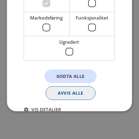
browser console for more information).
Markedsføring
Funksjonalitet
Ugradert
GODTA ALLE
AVVIS ALLE
VIS DETALJER
Strengt nødvendig
Statistikk