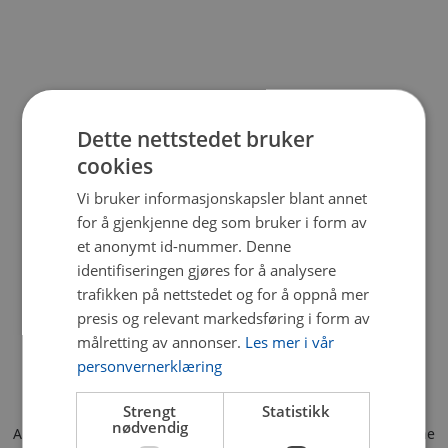
Dette nettstedet bruker
cookies
Vi bruker informasjonskapsler blant annet
for å gjenkjenne deg som bruker i form av
et anonymt id-nummer. Denne
identifiseringen gjøres for å analysere
trafikken på nettstedet og for å oppnå mer
presis og relevant markedsføring i form av
målretting av annonser.
Les mer i vår
personvernerklæring
Strengt
Statistikk
nødvendig
Application error: a client-side exception has occurred (see the