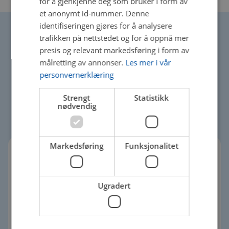
for å gjenkjenne deg som bruker i form av
et anonymt id-nummer. Denne
identifiseringen gjøres for å analysere
trafikken på nettstedet og for å oppnå mer
presis og relevant markedsføring i form av
målretting av annonser.
Les mer i vår
Velkommen til
personvernerklæring
Steinsvik Bil AS
Strengt
Statistikk
nødvendig
Markedsføring
Funksjonalitet
Steinsvik Bil AS – Ditt
Ugradert
lokale bilverksted på
Sandven