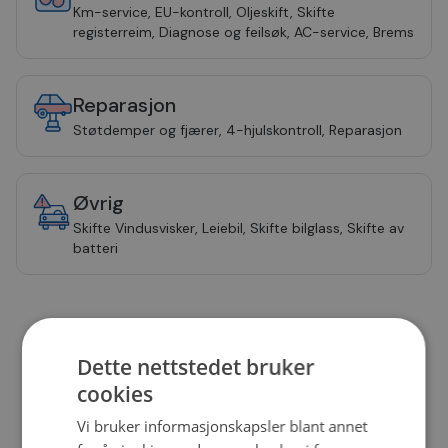
Km-service, EU-kontroll, Oljeskift, Skifte
registerreim, Diagnose og feilsøk, AC-service, Brems
Reparasjon
Støtdemper og fjærer, 4-hjulskontroll, Reparasjon
Øvrig
Skifte Vindusvisker, Leiebil, Skifte bilglass, Skifte av
batteri
Bestill time
Dette nettstedet bruker
cookies
Vi bruker informasjonskapsler blant annet