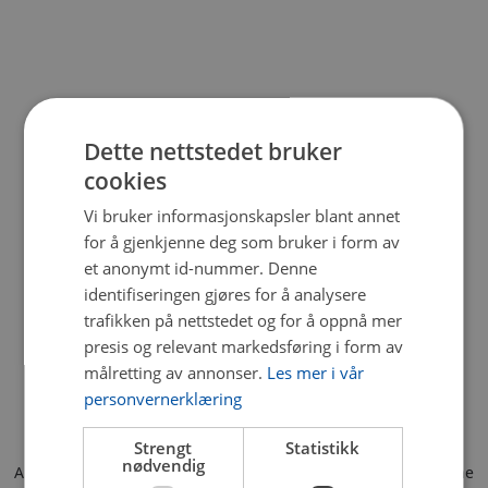
Dette nettstedet bruker
cookies
Vi bruker informasjonskapsler blant annet
for å gjenkjenne deg som bruker i form av
et anonymt id-nummer. Denne
identifiseringen gjøres for å analysere
trafikken på nettstedet og for å oppnå mer
presis og relevant markedsføring i form av
målretting av annonser.
Les mer i vår
personvernerklæring
Strengt
Statistikk
nødvendig
Application error: a client-side exception has occurred (see the