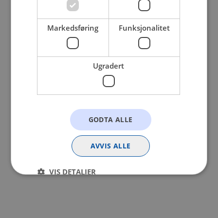
browser console for more information).
Markedsføring
Funksjonalitet
Ugradert
GODTA ALLE
AVVIS ALLE
VIS DETALJER
Strengt nødvendig
Statistikk