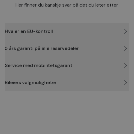
Her finner du kanskje svar på det du leter etter
CookieScriptConsent
4 uker 2
Den
CookieScript
dager
inf
.bilxtra.no
bru
Scri
for 
inns
Hva er en EU-kontroll
bes
inf
Det
Coo
5 års garanti på alle reservedeler
coo
fun
skal
Service med mobilitetsgaranti
VISITOR_PRIVACY_METADATA
5 måneder
Den
YouTube
4 uker
bruk
.youtube.com
bru
og 
Bileiers valgmuligheter
dere
med
regi
den
sam
per
og i
dere
æret
økte