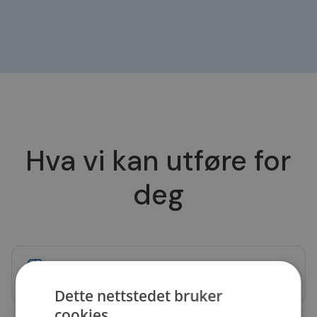
Hva vi kan utføre for
deg
Reparasjon
Støtdemper og fjærer, Reparasjon
Dette nettstedet bruker
cookies