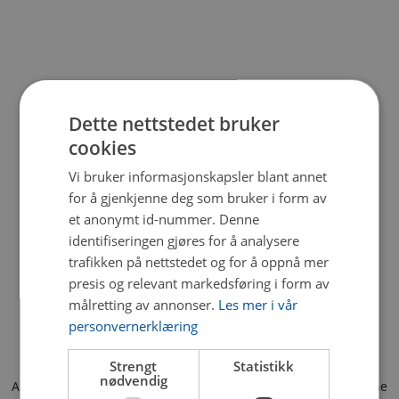
Dette nettstedet bruker
cookies
Vi bruker informasjonskapsler blant annet
for å gjenkjenne deg som bruker i form av
et anonymt id-nummer. Denne
identifiseringen gjøres for å analysere
trafikken på nettstedet og for å oppnå mer
presis og relevant markedsføring i form av
målretting av annonser.
Les mer i vår
personvernerklæring
Strengt
Statistikk
nødvendig
Application error: a client-side exception has occurred (see the