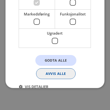
browser console for more information).
Markedsføring
Funksjonalitet
Ugradert
GODTA ALLE
AVVIS ALLE
VIS DETALJER
Strengt nødvendig
Statistikk