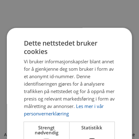
Dette nettstedet bruker
cookies
Vi bruker informasjonskapsler blant annet
for å gjenkjenne deg som bruker i form av
et anonymt id-nummer. Denne
identifiseringen gjøres for å analysere
trafikken på nettstedet og for å oppnå mer
presis og relevant markedsføring i form av
målretting av annonser.
Les mer i vår
personvernerklæring
Strengt
Statistikk
nødvendig
Application error: a client-side exception has occurred (see the