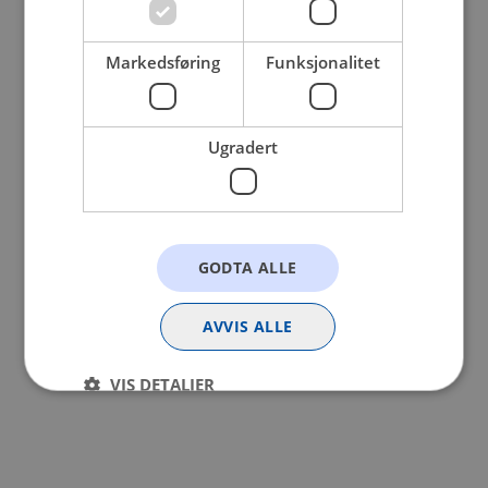
browser console for more information).
Markedsføring
Funksjonalitet
Ugradert
GODTA ALLE
AVVIS ALLE
VIS DETALJER
Strengt nødvendig
Statistikk