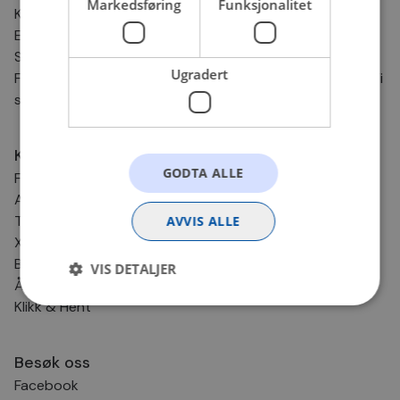
Markedsføring
Funksjonalitet
Kontaktinformasjon
E-post:
nettbutikk@bilxtra.no
Sporingsnummer sender vi deg på SMS.
Ugradert
For andre henvendelser kontakt oss gjerne på e-post. Vi
svarer så fort vi kan!
Kundesenter
GODTA ALLE
Frakt og levering
Angrerett og retur
Tips & Råd
AVVIS ALLE
Xtra-service
BilXtra Kundeklubb
VIS DETALJER
Åpenhetsloven
Klikk & Hent
Strengt nødvendig
Statistikk
Besøk oss
Markedsføring
Funksjonalitet
Ugradert
Facebook
Strengt nødvendige informasjonskapsler tillater