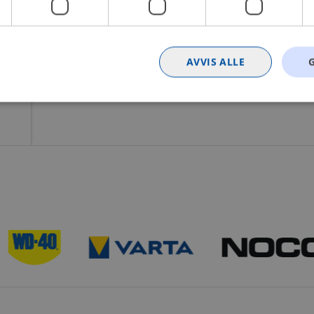
AVVIS ALLE
Strengt nødvendig
Statistikk
Markedsføring
Funksjonalitet
Ugrader
nformasjonskapsler tillater kjernefunksjoner på nettstedet, som brukerinnlogging og k
rukes riktig uten strengt nødvendige informasjonskapsler.
Provider
/
Utløpsdato
Beskrivelse
Domene
nt
4 uker 2
Denne informasjonskapselen brukes av Co
CookieScript
dager
tjenesten for å huske innstillingene for b
.bilxtra.no
informasjonskapsel. Det er nødvendig at 
cookie-banner fungerer som det skal.
METADATA
5 måneder
Denne cookien brukes til å lagre brukeren
YouTube
4 uker
personvernvalg for deres interaksjon med 
.youtube.com
registrerer data om den besøkendes samty
personvernpolicyer og innstillinger, slik at
blir æret i fremtidige økter.