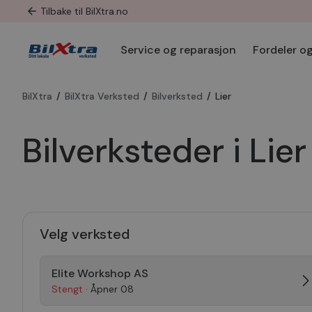
Tilbake til BilXtra.no
Service og reparasjon
Fordeler og
BilXtra
/
BilXtra Verksted
/
Bilverksted
/
Lier
Bilverksteder i Lier
Velg verksted
Elite Workshop AS
Stengt
· Åpner 08