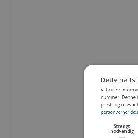
Dette netts
Vi bruker informa
nummer. Denne ide
presis og relevan
personvernerklæ
Strengt
nødvendig