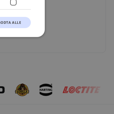
GODTA ALLE
t
ontoadministrasjon.
okie-Script.com-
esøkendes
Cookie-Script.com
s samtykke og
nettstedet. Det
kke om ulike
 deres preferanser