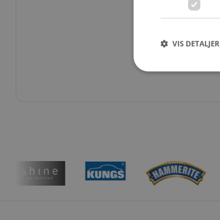
VIS DETALJER
Strengt nødvendige i
Nettstedet kan ikke b
Navn
CookieScriptConse
VISITOR_PRIVACY_