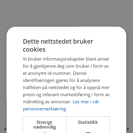
Dette nettstedet bruker
cookies
Vi bruker informasjonskapsler blant annet
for å gjenkjenne deg som bruker i form av
et anonymt id-nummer. Denne
identifiseringen gjøres for å analysere
trafikken på nettstedet og for å oppnå mer
presis og relevant markedsføring i form av
målretting av annonser.
Les mer i vår
personvernerklæring
Strengt
Statistikk
nødvendig
Application error: a client-side exception has occurred (see the