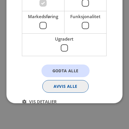
browser console for more information).
Markedsføring
Funksjonalitet
Ugradert
GODTA ALLE
AVVIS ALLE
VIS DETALJER
Strengt nødvendig
Statistikk