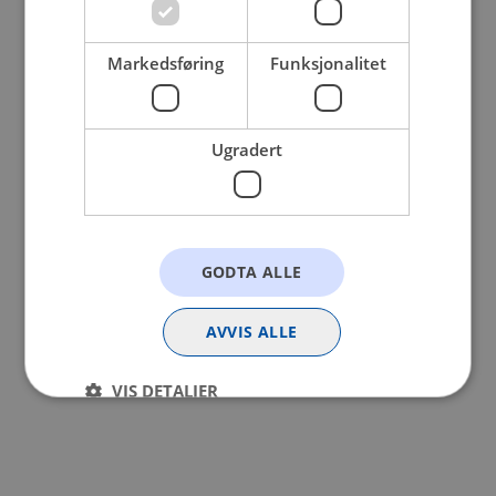
browser console for more information).
Markedsføring
Funksjonalitet
Ugradert
GODTA ALLE
AVVIS ALLE
VIS DETALJER
Strengt nødvendig
Statistikk