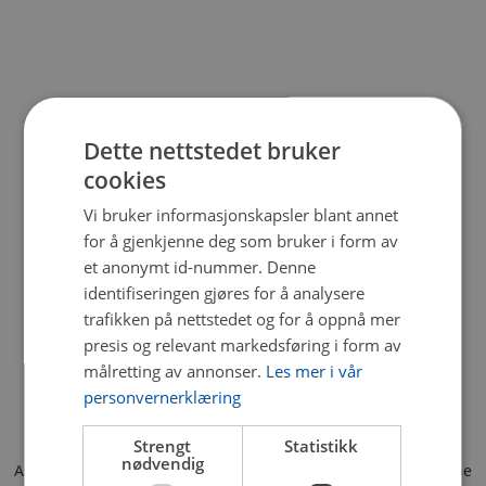
Dette nettstedet bruker
cookies
Vi bruker informasjonskapsler blant annet
for å gjenkjenne deg som bruker i form av
et anonymt id-nummer. Denne
identifiseringen gjøres for å analysere
trafikken på nettstedet og for å oppnå mer
presis og relevant markedsføring i form av
målretting av annonser.
Les mer i vår
personvernerklæring
Strengt
Statistikk
nødvendig
Application error: a client-side exception has occurred (see the