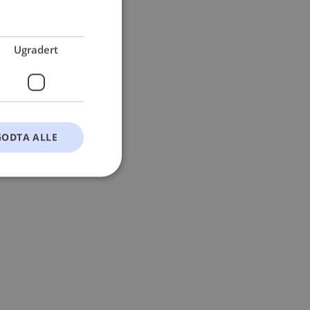
 more information).
Ugradert
GODTA ALLE
t
ontoadministrasjon.
okie-Script.com-
esøkendes