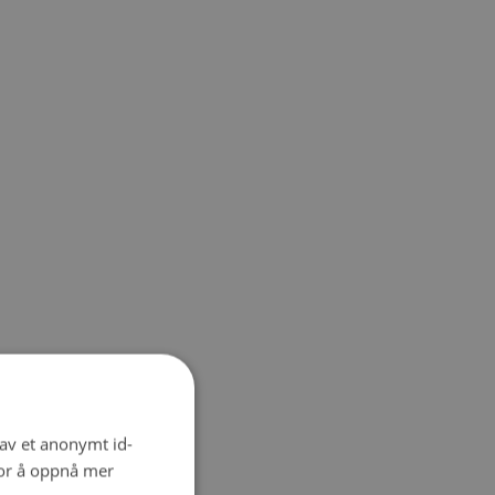
 av et anonymt id-
for å oppnå mer