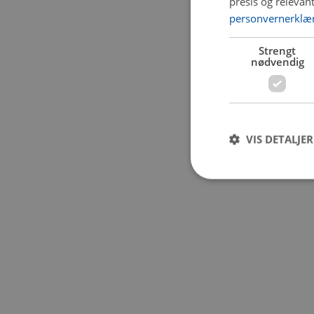
presis og relevan
personvernerklæ
Application error:
Strengt
nødvendig
VIS DETALJER
Strengt nødvendige i
Nettstedet kan ikke b
Navn
CookieScriptConse