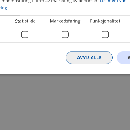
t markedsføring i form av målretting av annonser.
Les mer i vår
ring
 a client-side exception has occurred (see the browser console for
Statistikk
Markedsføring
Funksjonalitet
AVVIS ALLE
Strengt nødvendig
Statistikk
Markedsføring
Funksjonalitet
Ugrader
nformasjonskapsler tillater kjernefunksjoner på nettstedet, som brukerinnlogging og k
rukes riktig uten strengt nødvendige informasjonskapsler.
Provider
/
Utløpsdato
Beskrivelse
Domene
nt
4 uker 2
Denne informasjonskapselen brukes av Co
CookieScript
dager
tjenesten for å huske innstillingene for b
.bilxtra.no