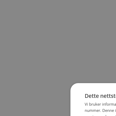
Dette netts
Vi bruker informa
nummer. Denne ide