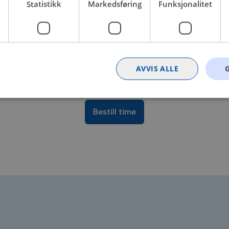
Statistikk
Markedsføring
Funksjonalitet
eiebil, Skifte bilglass, Skifte
AVVIS ALLE
Bestill time
Strengt nødvendig
Statistikk
Markedsføring
Funksjonalitet
Ugrader
nformasjonskapsler tillater kjernefunksjoner på nettstedet, som brukerinnlogging og k
rukes riktig uten strengt nødvendige informasjonskapsler.
Provider
/
Utløpsdato
Beskrivelse
Domene
nt
4 uker 2
Denne informasjonskapselen brukes av Co
CookieScript
dager
tjenesten for å huske innstillingene for b
.bilxtra.no
informasjonskapsel. Det er nødvendig at 
cookie-banner fungerer som det skal.
METADATA
5 måneder
Denne cookien brukes til å lagre brukeren
YouTube
4 uker
personvernvalg for deres interaksjon med 
.youtube.com