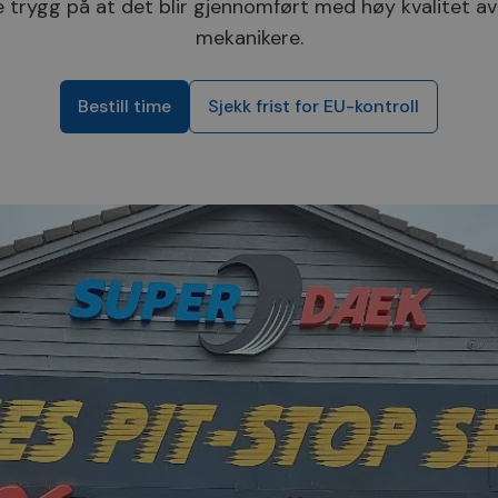
 trygg på at det blir gjennomført med høy kvalitet av
mekanikere.
Bestill time
Sjekk frist for EU-kontroll