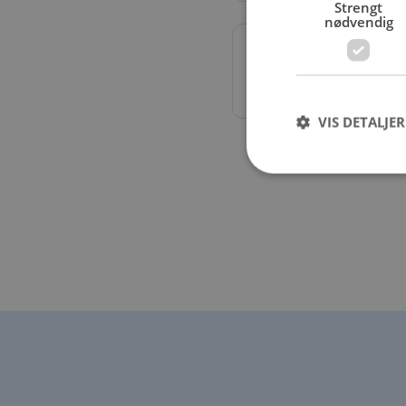
Strengt
nødvendig
Øvrig
Skifte Vindusvisker, L
av batteri
VIS DETALJER
Strengt nødvendige i
Nettstedet kan ikke b
Navn
CookieScriptConse
VISITOR_PRIVACY_