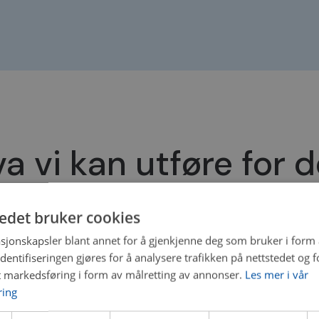
a vi kan utføre for 
tedet bruker cookies
sjonskapsler blant annet for å gjenkjenne deg som bruker i form
Reparasjon
ntifiseringen gjøres for å analysere trafikken på nettstedet og 
ll, Oljeskift, Skifte
Støtdemper og fjærer, 4
t markedsføring i form av målretting av annonser.
Les mer i vår
se og feilsøk, AC-service,
ring