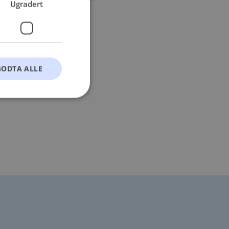
Ugradert
GODTA ALLE
t
ontoadministrasjon.
okie-Script.com-
esøkendes
Cookie-Script.com
s samtykke og
nettstedet. Det