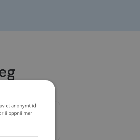
deg
 av et anonymt id-
for å oppnå mer
-hjulskontroll, Reparasjon