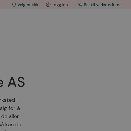
Velg butikk
Logg inn
Bestill verkstedtime
e AS
rksted i
ig for å
de aller
 så kan du