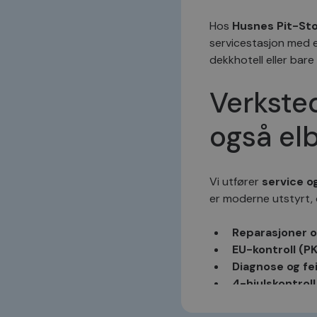
MR
_sn_a
Hos
Husnes Pit-Sto
servicestasjon med et
YSC
dekkhotell eller bare
_ga_1C424SVV6P
_uetvid
_sn_n
Verksted
også elb
MR
ANONCHK
Vi utfører
service o
er moderne utstyrt, 
MUID
Reparasjoner o
EU-kontroll (P
VISITOR_INFO1_LIV
Diagnose og fe
4-hjulskontroll 
AC-service og f
_uetsid