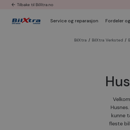
Tilbake til BilXtra.no
Service og reparasjon
Fordeler og
BilXtra
/
BilXtra Verksted
/
Hus
Velkomm
Husnes.
kunne t
fleste bi