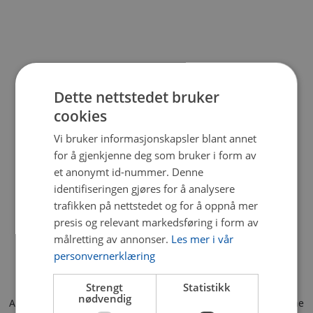
Dette nettstedet bruker
cookies
Vi bruker informasjonskapsler blant annet
for å gjenkjenne deg som bruker i form av
et anonymt id-nummer. Denne
identifiseringen gjøres for å analysere
trafikken på nettstedet og for å oppnå mer
presis og relevant markedsføring i form av
målretting av annonser.
Les mer i vår
personvernerklæring
Strengt
Statistikk
nødvendig
Application error: a client-side exception has occurred (see the