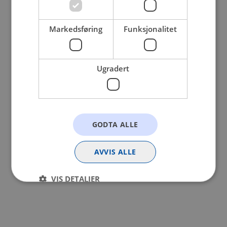
browser console for more information).
Markedsføring
Funksjonalitet
Ugradert
GODTA ALLE
AVVIS ALLE
VIS DETALJER
Strengt nødvendig
Statistikk