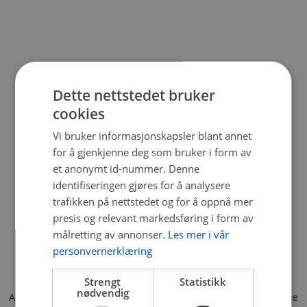
Dette nettstedet bruker
cookies
Vi bruker informasjonskapsler blant annet
for å gjenkjenne deg som bruker i form av
et anonymt id-nummer. Denne
identifiseringen gjøres for å analysere
trafikken på nettstedet og for å oppnå mer
presis og relevant markedsføring i form av
målretting av annonser.
Les mer i vår
personvernerklæring
Strengt
Statistikk
nødvendig
Application error: a client-side exception has occurred (see the