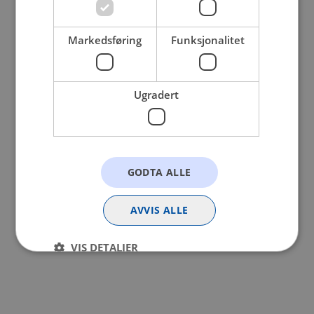
browser console for more information).
Markedsføring
Funksjonalitet
Ugradert
GODTA ALLE
AVVIS ALLE
VIS DETALJER
Strengt nødvendig
Statistikk