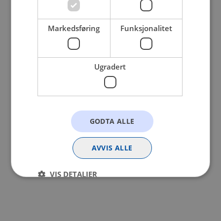
browser console for more information).
Markedsføring
Funksjonalitet
Ugradert
GODTA ALLE
AVVIS ALLE
VIS DETALJER
Strengt nødvendig
Statistikk