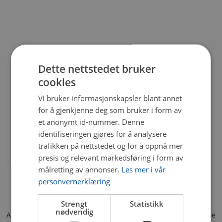
Dette nettstedet bruker
cookies
Vi bruker informasjonskapsler blant annet
for å gjenkjenne deg som bruker i form av
et anonymt id-nummer. Denne
identifiseringen gjøres for å analysere
trafikken på nettstedet og for å oppnå mer
presis og relevant markedsføring i form av
målretting av annonser.
Les mer i vår
personvernerklæring
Strengt
Statistikk
nødvendig
Application error: a client-side exception has occurred (see the