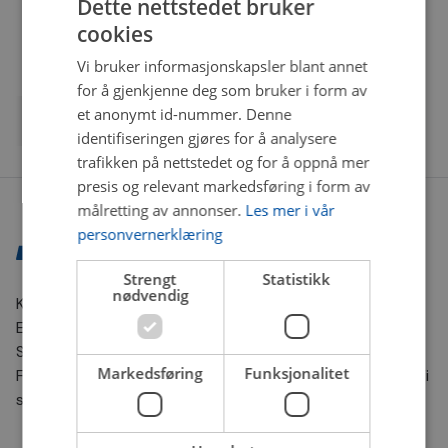
Dette nettstedet bruker
cookies
Vi bruker informasjonskapsler blant annet
for å gjenkjenne deg som bruker i form av
et anonymt id-nummer. Denne
identifiseringen gjøres for å analysere
trafikken på nettstedet og for å oppnå mer
presis og relevant markedsføring i form av
målretting av annonser.
Les mer i vår
personvernerklæring
Strengt
Statistikk
nødvendig
Kontaktinformasjon
E-post:
nettbutikk@bilxtra.no
Sporingsnummer sender vi deg på SMS.
Markedsføring
Funksjonalitet
For andre henvendelser kontakt oss gjerne på e-post. Vi
svarer så fort vi kan!