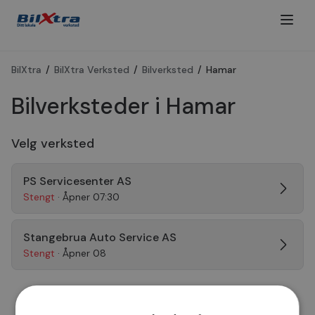
BilXtra
/
BilXtra Verksted
/
Bilverksted
/
Hamar
Bilverksteder i Hamar
Velg verksted
PS Servicesenter AS
Stengt
· Åpner 07:30
Stangebrua Auto Service AS
Stengt
· Åpner 08