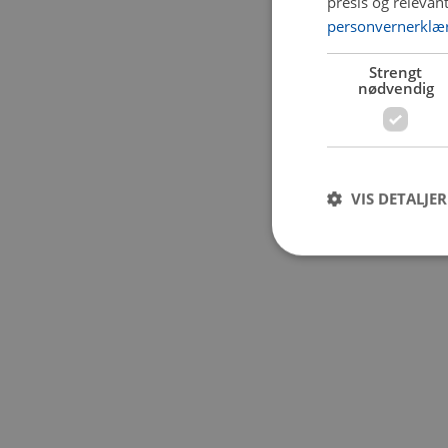
presis og relevan
personvernerklæ
Application error:
Strengt
nødvendig
VIS DETALJER
Strengt nødvendige i
Nettstedet kan ikke b
Navn
CookieScriptConse