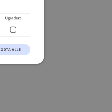
 more information).
Ugradert
GODTA ALLE
t
ontoadministrasjon.
okie-Script.com-
esøkendes