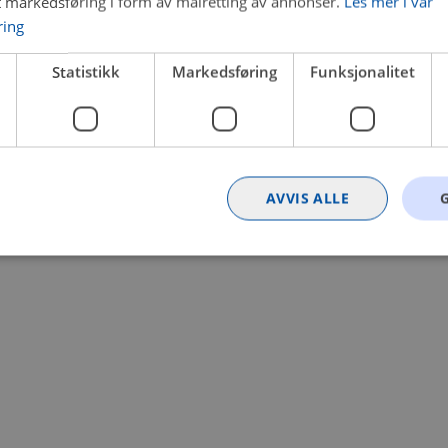
t markedsføring i form av målretting av annonser.
Les mer i vår
ring
 a client-side exception has occurred (see the browser console for
Statistikk
Markedsføring
Funksjonalitet
AVVIS ALLE
Strengt nødvendig
Statistikk
Markedsføring
Funksjonalitet
Ugrader
nformasjonskapsler tillater kjernefunksjoner på nettstedet, som brukerinnlogging og k
rukes riktig uten strengt nødvendige informasjonskapsler.
Provider
/
Utløpsdato
Beskrivelse
Domene
nt
4 uker 2
Denne informasjonskapselen brukes av Co
CookieScript
dager
tjenesten for å huske innstillingene for b
.bilxtra.no