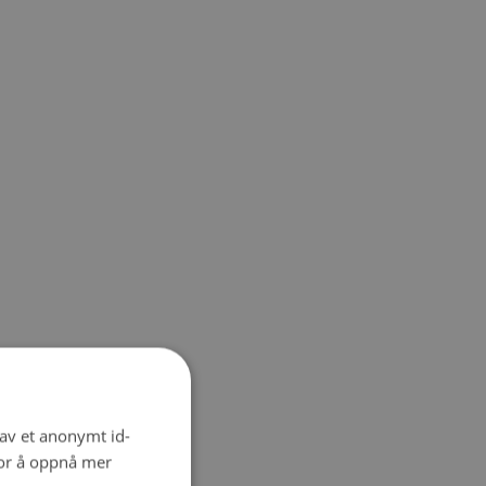
 av et anonymt id-
for å oppnå mer