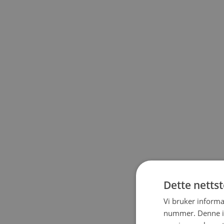
Dette netts
Vi bruker informa
nummer. Denne ide