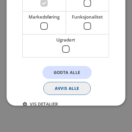
browser console for more information).
Markedsføring
Funksjonalitet
Ugradert
GODTA ALLE
AVVIS ALLE
VIS DETALJER
Strengt nødvendig
Statistikk