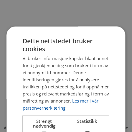
Dette nettstedet bruker
cookies
Vi bruker informasjonskapsler blant annet
for å gjenkjenne deg som bruker i form av
et anonymt id-nummer. Denne
identifiseringen gjøres for å analysere
trafikken på nettstedet og for å oppnå mer
presis og relevant markedsføring i form av
målretting av annonser.
Les mer i vår
personvernerklæring
Strengt
Statistikk
nødvendig
Application error: a client-side exception has occurred (see the