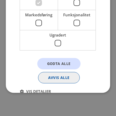
browser console for more information).
Markedsføring
Funksjonalitet
Ugradert
GODTA ALLE
AVVIS ALLE
VIS DETALJER
Strengt nødvendig
Statistikk