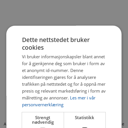
Dette nettstedet bruker
cookies
Vi bruker informasjonskapsler blant annet
for å gjenkjenne deg som bruker i form av
et anonymt id-nummer. Denne
identifiseringen gjøres for å analysere
trafikken på nettstedet og for å oppnå mer
presis og relevant markedsføring i form av
målretting av annonser.
Les mer i vår
personvernerklæring
Strengt
Statistikk
nødvendig
Application error: a client-side exception has occurred (see the