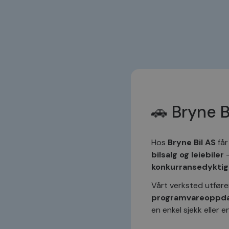
Navn
Navn
Navn
Navn
__Secure-YNID
_clck
SNS
__vdpl
SRM_B
helloRetailTracking
🚗 Bryne B
_clsk
_sn_m
hello_retail_id
_clsk
Hos
Bryne Bil AS
får
_fbp
bilsalg og leiebiler
–
konkurransedyktig
pageviewCount
MUID
Vårt verksted utføre
_ga
programvareoppda
en enkel sjekk eller 
SM