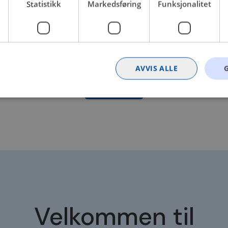
Statistikk
Markedsføring
Funksjonalitet
Skifte av batteri
AVVIS ALLE
Bestill time
Strengt nødvendig
Statistikk
Markedsføring
Funksjonalitet
Ugrader
nformasjonskapsler tillater kjernefunksjoner på nettstedet, som brukerinnlogging og k
rukes riktig uten strengt nødvendige informasjonskapsler.
Provider
/
Utløpsdato
Beskrivelse
Domene
nt
4 uker 2
Denne informasjonskapselen brukes av Co
CookieScript
dager
tjenesten for å huske innstillingene for b
.bilxtra.no
informasjonskapsel. Det er nødvendig at 
Velkommen til
cookie-banner fungerer som det skal.
METADATA
5 måneder
Denne cookien brukes til å lagre brukeren
YouTube
4 uker
personvernvalg for deres interaksjon med 
.youtube.com