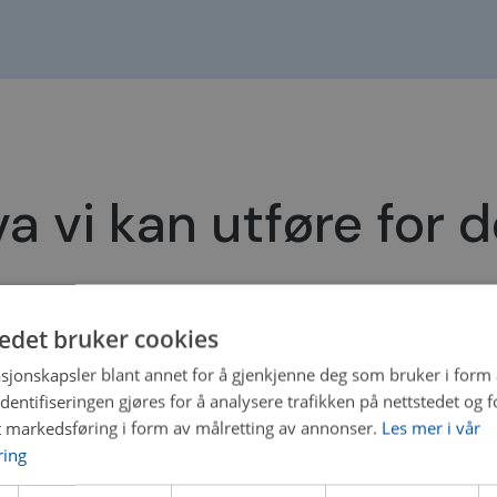
a vi kan utføre for 
tedet bruker cookies
Reparasjon
sjonskapsler blant annet for å gjenkjenne deg som bruker i form
ll, Oljeskift, Skifte
Støtdemper og fjærer, 4
ntifiseringen gjøres for å analysere trafikken på nettstedet og 
se og feilsøk, AC-service,
t markedsføring i form av målretting av annonser.
Les mer i vår
ring