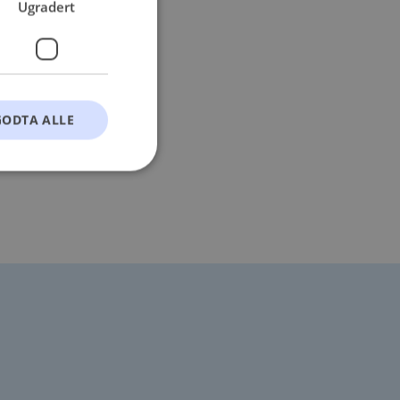
Ugradert
GODTA ALLE
t
ontoadministrasjon.
okie-Script.com-
esøkendes
Cookie-Script.com
s samtykke og
nettstedet. Det