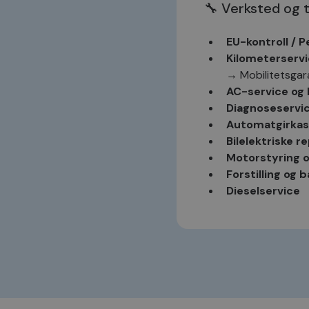
🔧 Verksted og t
MR
_sn_a
EU-kontroll / P
YSC
Kilometerserv
_ga_1C424SVV6P
→
Mobilitetsgara
_uetvid
_sn_n
AC-service og 
Diagnoseservi
Automatgirkas
MR
Bilelektriske r
Motorstyring 
ANONCHK
Forstilling og b
Dieselservice
MUID
Eksosanlegg
Dekkservice
VISITOR_INFO1_LIV
🚘 Bilskade og k
Reperasjon av
s
_uetsid
Smart Repair
– 