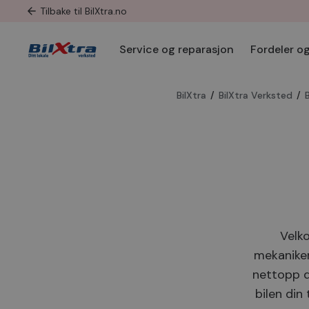
Tilbake til BilXtra.no
Service og reparasjon
Fordeler og
BilXtra
/
BilXtra Verksted
/
Velko
mekaniker
nettopp d
bilen din