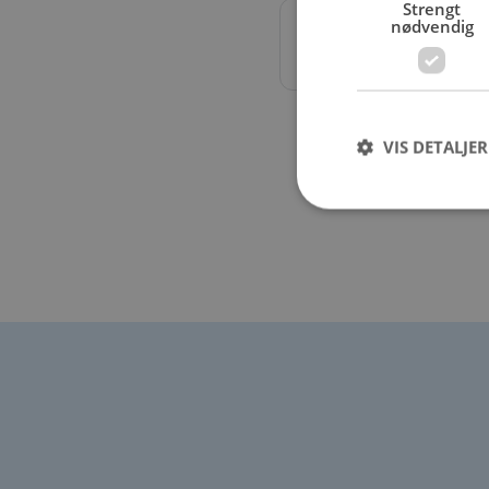
Strengt
nødvendig
Øvrig
Skifte Vindusvisker, 
VIS DETALJER
Strengt nødvendige i
Nettstedet kan ikke b
Navn
CookieScriptConse
VISITOR_PRIVACY_