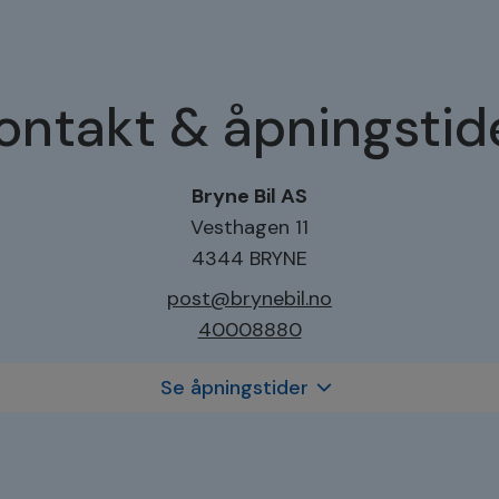
ontakt & åpningstid
Bryne Bil AS
Vesthagen 11
4344 BRYNE
post@brynebil.no
40008880
Se åpningstider