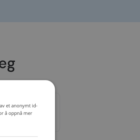
deg
 av et anonymt id-
-hjulskontroll, Reparasjon
for å oppnå mer