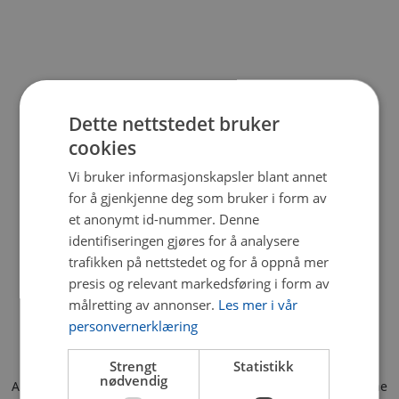
Dette nettstedet bruker
cookies
Vi bruker informasjonskapsler blant annet
for å gjenkjenne deg som bruker i form av
et anonymt id-nummer. Denne
identifiseringen gjøres for å analysere
trafikken på nettstedet og for å oppnå mer
presis og relevant markedsføring i form av
målretting av annonser.
Les mer i vår
personvernerklæring
Strengt
Statistikk
nødvendig
Application error: a client-side exception has occurred (see the