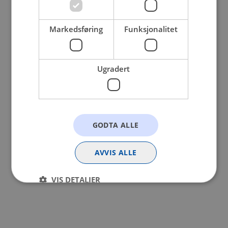
browser console for more information).
Markedsføring
Funksjonalitet
Ugradert
GODTA ALLE
AVVIS ALLE
VIS DETALJER
Strengt nødvendig
Statistikk