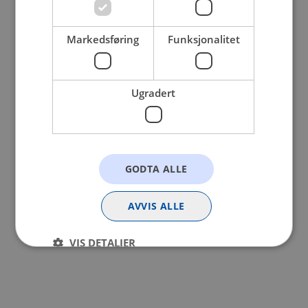
browser console for more information).
Markedsføring
Funksjonalitet
Ugradert
GODTA ALLE
AVVIS ALLE
VIS DETALJER
Strengt nødvendig
Statistikk