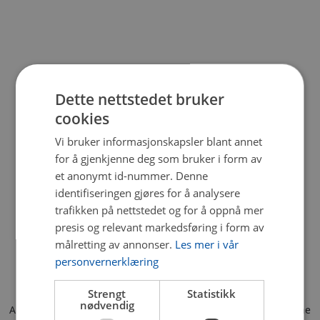
Dette nettstedet bruker
cookies
Vi bruker informasjonskapsler blant annet
for å gjenkjenne deg som bruker i form av
et anonymt id-nummer. Denne
identifiseringen gjøres for å analysere
trafikken på nettstedet og for å oppnå mer
presis og relevant markedsføring i form av
målretting av annonser.
Les mer i vår
personvernerklæring
Strengt
Statistikk
nødvendig
Application error: a client-side exception has occurred (see the