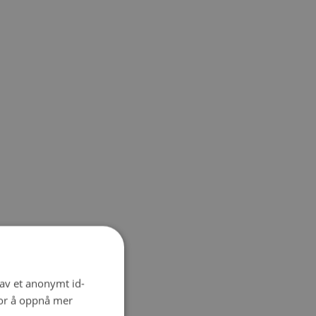
 av et anonymt id-
for å oppnå mer