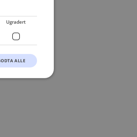
 more information).
Ugradert
GODTA ALLE
t
ontoadministrasjon.
okie-Script.com-
esøkendes