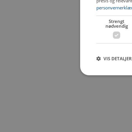
presis og relevan
personvernerklæ
Application error:
Strengt
nødvendig
VIS DETALJER
Strengt nødvendige i
Nettstedet kan ikke b
Navn
CookieScriptConse