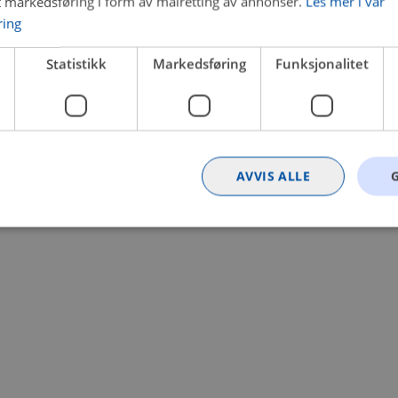
t markedsføring i form av målretting av annonser.
Les mer i vår
ring
 a client-side exception has occurred (see the browser console for
Statistikk
Markedsføring
Funksjonalitet
AVVIS ALLE
Strengt nødvendig
Statistikk
Markedsføring
Funksjonalitet
Ugrader
nformasjonskapsler tillater kjernefunksjoner på nettstedet, som brukerinnlogging og k
rukes riktig uten strengt nødvendige informasjonskapsler.
Provider
/
Utløpsdato
Beskrivelse
Domene
nt
4 uker 2
Denne informasjonskapselen brukes av Co
CookieScript
dager
tjenesten for å huske innstillingene for b
.bilxtra.no