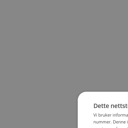
Dette netts
Vi bruker informa
nummer. Denne ide