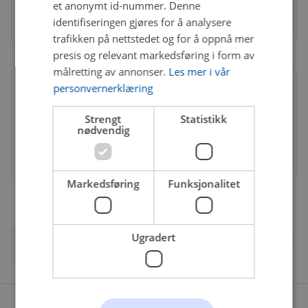
et anonymt id-nummer. Denne
Butikk
identifiseringen gjøres for å analysere
Semsvegen 50, 3676 Notodden
trafikken på nettstedet og for å oppnå mer
presis og relevant markedsføring i form av
målretting av annonser.
Les mer i vår
personvernerklæring
Åpningstider
Strengt
Statistikk
Mandag - Fredag
08:00 - 16:00
nødvendig
Lørdag
10:00 - 14:00
Søndag
Stengt
Markedsføring
Funksjonalitet
Ugradert