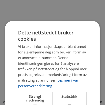
Dette nettstedet bruker
cookies
Vi bruker informasjonskapsler blant annet
for å gjenkjenne deg som bruker i form av
et anonymt id-nummer. Denne
identifiseringen gjøres for å analysere
trafikken på nettstedet og for å oppnå mer
presis og relevant markedsføring i form av
målretting av annonser.
Les mer i vår
personvernerklæring
Strengt
Statistikk
nødvendig
Application error: a client-side exception has occurred (see the