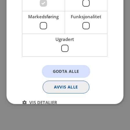
browser console for more information).
Markedsføring
Funksjonalitet
Ugradert
GODTA ALLE
AVVIS ALLE
VIS DETALJER
Strengt nødvendig
Statistikk