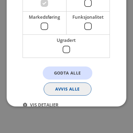
browser console for more information).
Markedsføring
Funksjonalitet
Ugradert
GODTA ALLE
AVVIS ALLE
VIS DETALJER
Strengt nødvendig
Statistikk