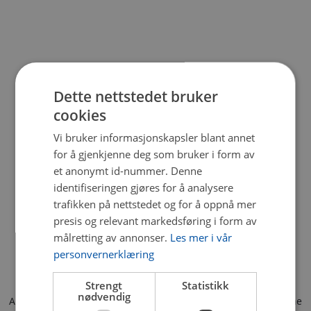
Dette nettstedet bruker
cookies
Vi bruker informasjonskapsler blant annet
for å gjenkjenne deg som bruker i form av
et anonymt id-nummer. Denne
identifiseringen gjøres for å analysere
trafikken på nettstedet og for å oppnå mer
presis og relevant markedsføring i form av
målretting av annonser.
Les mer i vår
personvernerklæring
Strengt
Statistikk
nødvendig
Application error: a client-side exception has occurred (see the