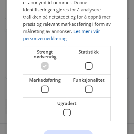
et anonymt id-nummer. Denne
Butikk
identifiseringen gjøres for å analysere
Vestmovegen 26, 2420 Trysil
trafikken på nettstedet og for å oppnå mer
presis og relevant markedsføring i form av
målretting av annonser.
Les mer i vår
personvernerklæring
Åpningstider
Strengt
Statistikk
Mandag - Fredag
09:00 - 17:00
nødvendig
Lørdag
10:00 - 14:00
Søndag
Stengt
Markedsføring
Funksjonalitet
Ugradert