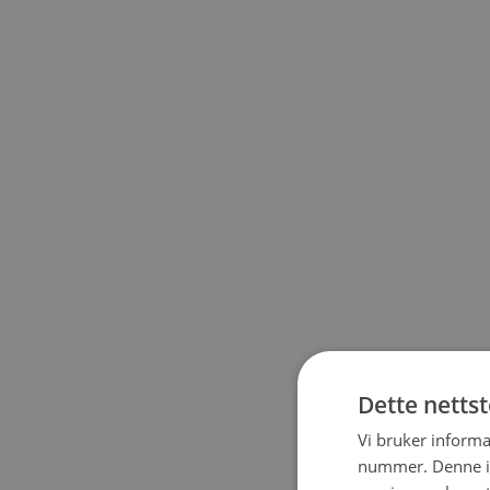
Dette netts
Vi bruker informa
nummer. Denne ide