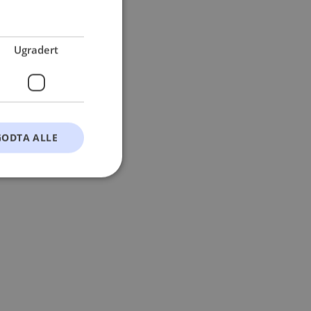
 more information).
Ugradert
GODTA ALLE
t
ontoadministrasjon.
okie-Script.com-
esøkendes