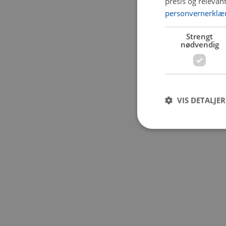
presis og relevan
personvernerklæ
Application error:
Strengt
nødvendig
VIS DETALJER
Strengt nødvendige i
Nettstedet kan ikke b
Navn
CookieScriptConse