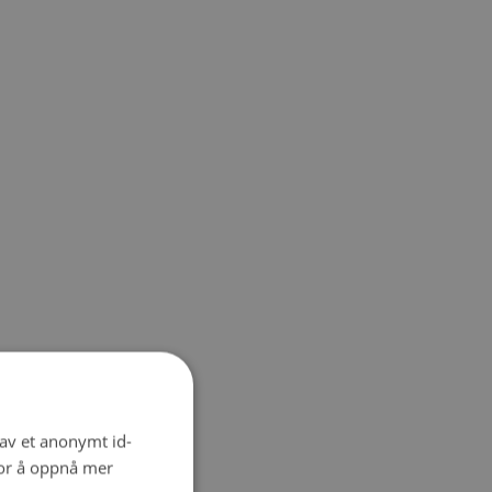
 av et anonymt id-
for å oppnå mer