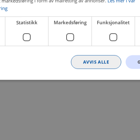
t markedsføring i form av målretting av annonser.
Les mer i vår
ring
 a client-side exception has occurred (see the browser console for
Statistikk
Markedsføring
Funksjonalitet
AVVIS ALLE
Strengt nødvendig
Statistikk
Markedsføring
Funksjonalitet
Ugrader
nformasjonskapsler tillater kjernefunksjoner på nettstedet, som brukerinnlogging og k
rukes riktig uten strengt nødvendige informasjonskapsler.
Provider
/
Utløpsdato
Beskrivelse
Domene
nt
4 uker 2
Denne informasjonskapselen brukes av Co
CookieScript
dager
tjenesten for å huske innstillingene for b
.bilxtra.no