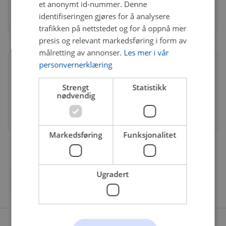
et anonymt id-nummer. Denne
Butikk
identifiseringen gjøres for å analysere
Otto Wengs veg 5, 2212 Kongsvinger
trafikken på nettstedet og for å oppnå mer
presis og relevant markedsføring i form av
målretting av annonser.
Les mer i vår
personvernerklæring
Åpningstider
Strengt
Statistikk
Mandag - Fredag
08:00 - 17:00
nødvendig
Lørdag
09:00 - 14:00
Søndag
Stengt
Markedsføring
Funksjonalitet
Ugradert