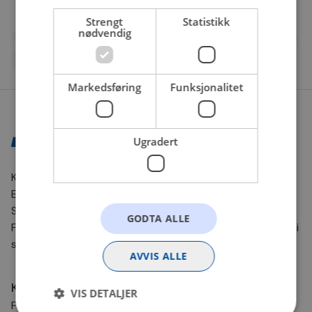
Strengt
Statistikk
nødvendig
Markedsføring
Funksjonalitet
Ugradert
Kontaktinformasjon
E-post:
nettbutikk@bilxtra.no
Sporingsnummer sender vi deg på SMS.
GODTA ALLE
For andre henvendelser kontakt oss gjerne på e-post. Vi
svarer så fort vi kan!
AVVIS ALLE
Kundesenter
VIS DETALJER
Frakt og levering