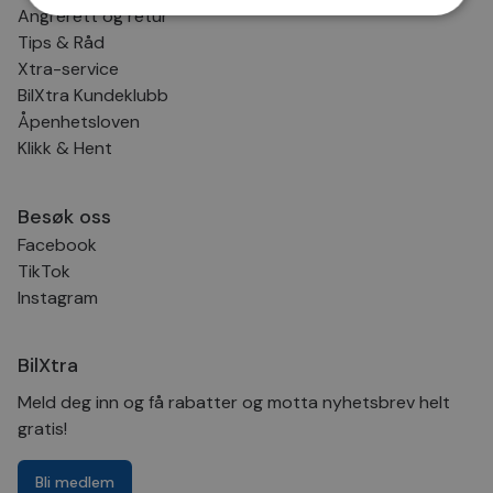
Angrerett og retur
Tips & Råd
Strengt nødvendig
Statistikk
Xtra-service
Markedsføring
Funksjonalitet
Ugradert
BilXtra Kundeklubb
Åpenhetsloven
Strengt nødvendige informasjonskapsler tillater
Klikk & Hent
kjernefunksjoner på nettstedet, som
brukerinnlogging og kontoadministrasjon.
Nettstedet kan ikke brukes riktig uten strengt
nødvendige informasjonskapsler.
Besøk oss
Provider
/
Facebook
Navn
Utløpsdato
Besk
Domene
TikTok
CookieScriptConsent
4 uker 2
Den
CookieScript
Instagram
dager
inf
.bilxtra.no
bru
Scri
for 
BilXtra
inns
bes
inf
Meld deg inn og få rabatter og motta nyhetsbrev helt
Det
Coo
gratis!
coo
fun
skal
Bli medlem