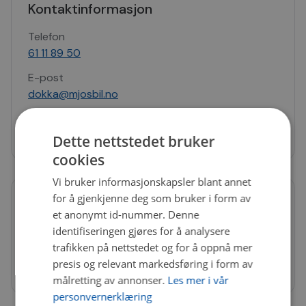
Kontaktinformasjon
Telefon
61 11 89 50
E-post
dokka@mjosbil.no
Butikk
Vest-torpvegen 2, 2870 Dokka
Dette nettstedet bruker
cookies
Vi bruker informasjonskapsler blant annet
for å gjenkjenne deg som bruker i form av
Åpningstider
et anonymt id-nummer. Denne
Mandag - Fredag
08:00 - 16:00
identifiseringen gjøres for å analysere
trafikken på nettstedet og for å oppnå mer
Lørdag
10:00 - 14:00
presis og relevant markedsføring i form av
Søndag
Stengt
målretting av annonser.
Les mer i vår
personvernerklæring