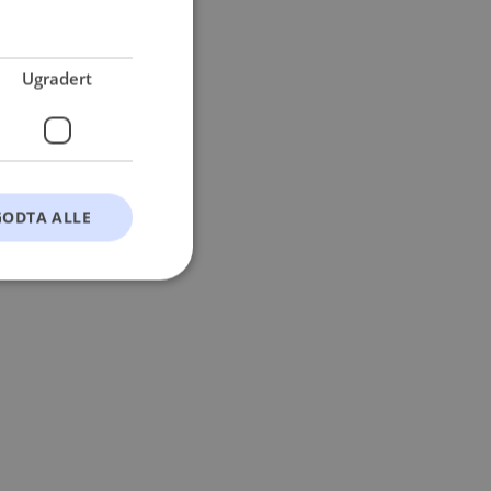
 more information).
Ugradert
GODTA ALLE
t
ontoadministrasjon.
okie-Script.com-
esøkendes