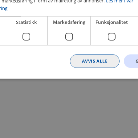
t markedsføring i form av målretting av annonser.
Les mer i vår
ring
 a client-side exception has occurred (see the browser console for
Statistikk
Markedsføring
Funksjonalitet
AVVIS ALLE
Strengt nødvendig
Statistikk
Markedsføring
Funksjonalitet
Ugrader
nformasjonskapsler tillater kjernefunksjoner på nettstedet, som brukerinnlogging og k
rukes riktig uten strengt nødvendige informasjonskapsler.
Provider
/
Utløpsdato
Beskrivelse
Domene
nt
4 uker 2
Denne informasjonskapselen brukes av Co
CookieScript
dager
tjenesten for å huske innstillingene for b
.bilxtra.no