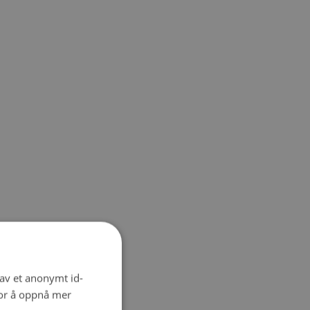
 av et anonymt id-
for å oppnå mer