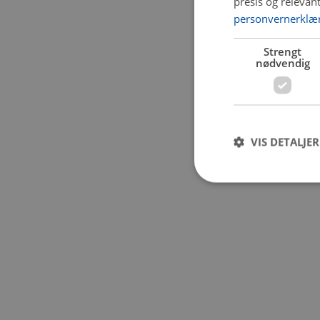
presis og relevan
personvernerklæ
Application error:
Strengt
nødvendig
VIS DETALJER
Strengt nødvendige i
Nettstedet kan ikke b
Navn
CookieScriptConse