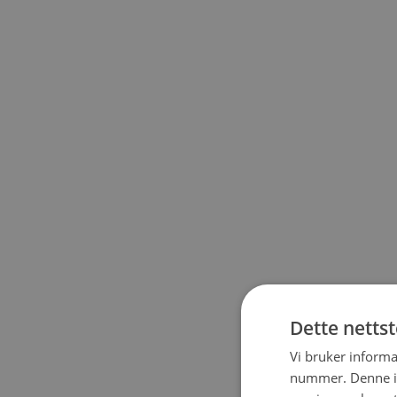
Dette netts
Vi bruker informa
nummer. Denne ide