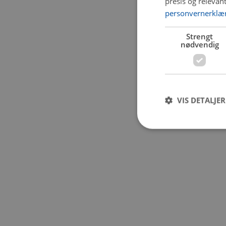
presis og relevan
personvernerklæ
Application error:
Strengt
nødvendig
VIS DETALJER
Strengt nødvendige i
Nettstedet kan ikke b
Navn
CookieScriptConse