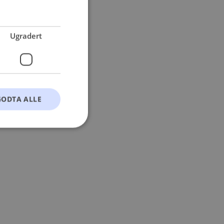
 more information).
Ugradert
GODTA ALLE
t
ontoadministrasjon.
okie-Script.com-
esøkendes