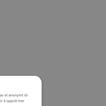
 av et anonymt id-
for å oppnå mer