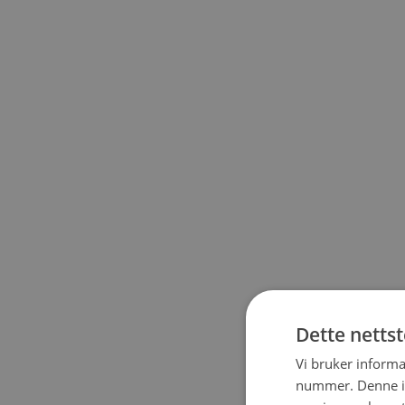
Dette netts
Vi bruker informa
nummer. Denne ide