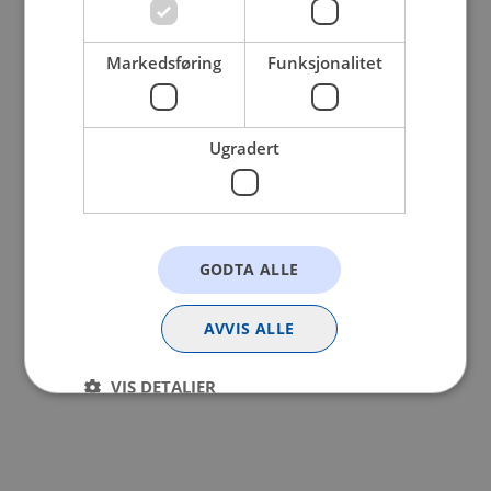
browser console for more information).
Markedsføring
Funksjonalitet
Ugradert
GODTA ALLE
AVVIS ALLE
VIS DETALJER
Strengt nødvendig
Statistikk