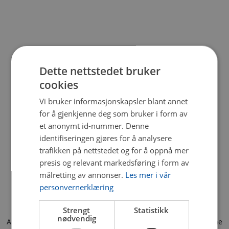
Dette nettstedet bruker
cookies
Vi bruker informasjonskapsler blant annet
for å gjenkjenne deg som bruker i form av
et anonymt id-nummer. Denne
identifiseringen gjøres for å analysere
trafikken på nettstedet og for å oppnå mer
presis og relevant markedsføring i form av
målretting av annonser.
Les mer i vår
personvernerklæring
Strengt
Statistikk
nødvendig
Application error: a client-side exception has occurred (see the