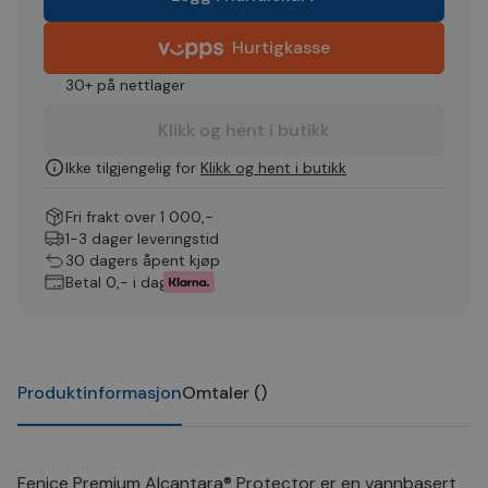
Hurtigkasse
30+ på nettlager
Klikk og hent i butikk
Ikke tilgjengelig for
Klikk og hent i butikk
Fri frakt over 1 000,-
1-3 dager leveringstid
30 dagers åpent kjøp
Betal 0,- i dag
Produktinformasjon
Omtaler
(
)
Fenice Premium Alcantara® Protector er en vannbasert