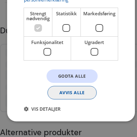
Produktet inneholder biocider.
Strengt
Statistikk
Markedsføring
nødvendig
Du trenger kanskje også
Funksjonalitet
Ugradert
GODTA ALLE
AVVIS ALLE
VIS DETALJER
Alternative produkter
Strengt nødvendig
Statistikk
Markedsføring