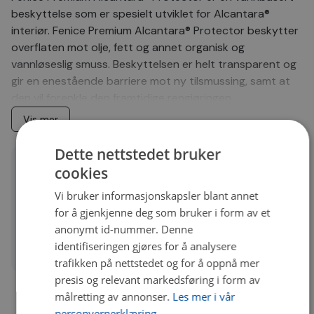
beskyttelse som er spesielt utviklet for Alcantara®
interiør. Fenice Premium Alcantara® Protector beskytter
overflaten mot olje, fett og annet organisk og
vannløseslig smuss. Beskyttelsen er helt transparent og
gir en enestående barriere mot ny tilsmussing, samt at
den vil forenkle den framtidige rengjøringen.
Bruksanvisning:
Vis mer
Rens overflaten grundig med
Fenice Alcantara Deep
Cleaner
Dette nettstedet bruker
Rist flasken godt
cookies
Detaljer
Spray i et tynt jevnt lag over hele tekstiloverflaten,
Vi bruker informasjonskapsler blant annet
unngå å dynke overflaten
Quality
A
for å gjenkjenne deg som bruker i form av et
La tørke i 6-8 timer før bruk
Bruksområde
Rengjøring
anonymt id-nummer. Denne
Gjenta behandlingen hver andre måned for å
identifiseringen gjøres for å analysere
opprettholde beskyttelsen
Beholdertype
Sprayflaske
trafikken på nettstedet og for å oppnå mer
PS! Fenice Premium Alcantara® Protector kan også
presis og relevant markedsføring i form av
brukes på delikate møbler med tekstiloverflate i
målretting av annonser.
Les mer i vår
hjemmet, smart!
personvernerklæring