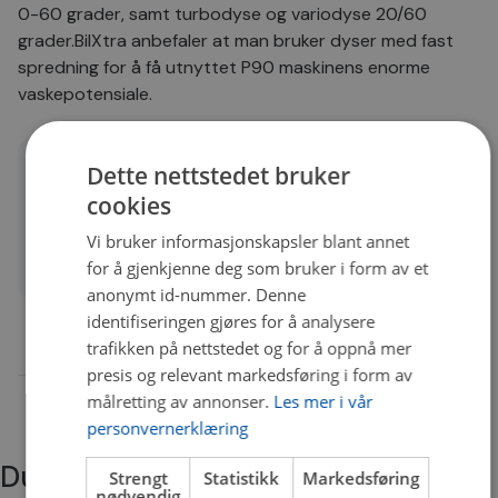
0-60 grader, samt turbodyse og variodyse 20/60
grader.BilXtra anbefaler at man bruker dyser med fast
spredning for å få utnyttet P90 maskinens enorme
vaskepotensiale.
Dette nettstedet bruker
Detaljer
cookies
Quality
A
Vi bruker informasjonskapsler blant annet
Bruksområde
Rengjøring
for å gjenkjenne deg som bruker i form av et
anonymt id-nummer. Denne
identifiseringen gjøres for å analysere
trafikken på nettstedet og for å oppnå mer
presis og relevant markedsføring i form av
målretting av annonser.
Les mer i vår
personvernerklæring
Du trenger kanskje også
Strengt
Statistikk
Markedsføring
nødvendig