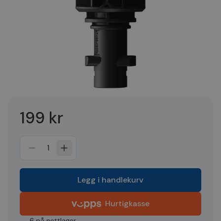
199 kr
1
Legg i handlekurv
Hurtigkasse
6 på nettlager