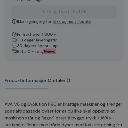
Klikk og hent i butikk
Ikke tilgjengelig for
Klikk og hent i butikk
Fri frakt over 1 000,-
1-3 dager leveringstid
30 dagers åpent kjøp
Betal 0,- i dag
Produktinformasjon
Omtaler
(
)
AVA V6 og Evolution P90 er kraftige maskiner og trenger
spesialtilpassede dyser for at du ikke skal oppleve at
maskinen står og "jager" etter å bygge trykk. i AVAs
sortiment finner man både dyser med fast spredning fra