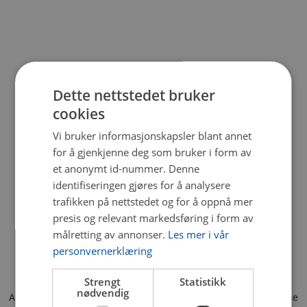
Dette nettstedet bruker
cookies
Vi bruker informasjonskapsler blant annet
for å gjenkjenne deg som bruker i form av
et anonymt id-nummer. Denne
identifiseringen gjøres for å analysere
trafikken på nettstedet og for å oppnå mer
presis og relevant markedsføring i form av
målretting av annonser.
Les mer i vår
personvernerklæring
Strengt
Statistikk
nødvendig
Application error: a client-side exception has occurred (see the