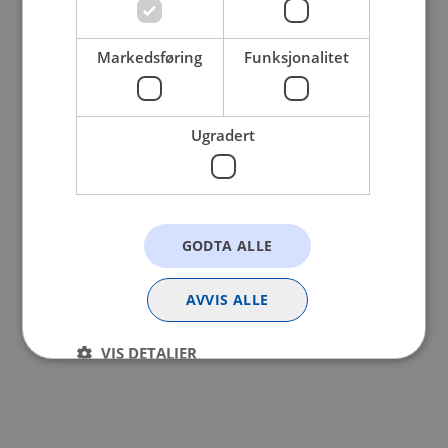
browser console for more information).
Markedsføring
Funksjonalitet
Ugradert
GODTA ALLE
AVVIS ALLE
VIS DETALJER
Strengt nødvendig
Statistikk