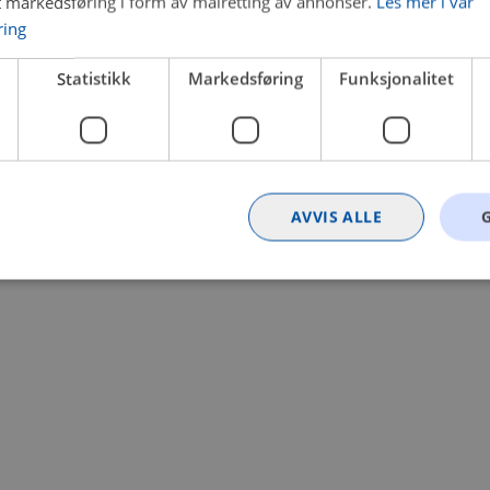
t markedsføring i form av målretting av annonser.
Les mer i vår
ring
 a client-side exception has occurred (see the browser console for
Statistikk
Markedsføring
Funksjonalitet
AVVIS ALLE
Strengt nødvendig
Statistikk
Markedsføring
Funksjonalitet
Ugrader
nformasjonskapsler tillater kjernefunksjoner på nettstedet, som brukerinnlogging og k
rukes riktig uten strengt nødvendige informasjonskapsler.
Provider
/
Utløpsdato
Beskrivelse
Domene
nt
4 uker 2
Denne informasjonskapselen brukes av Co
CookieScript
dager
tjenesten for å huske innstillingene for b
.bilxtra.no