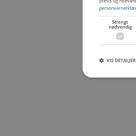
presis og relevan
personvernerklæ
Application error:
Strengt
nødvendig
VIS DETALJER
Strengt nødvendige i
Nettstedet kan ikke b
Navn
CookieScriptConse