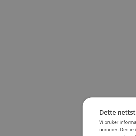
Dette netts
Vi bruker informa
nummer. Denne ide