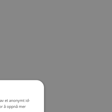
 av et anonymt id-
for å oppnå mer