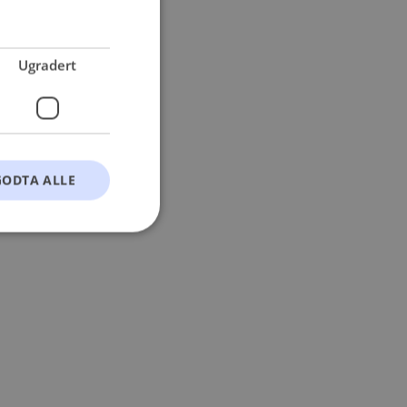
 more information).
Ugradert
GODTA ALLE
t
ontoadministrasjon.
okie-Script.com-
esøkendes