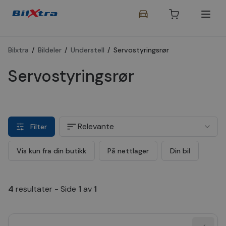
Bilxtra
/
Bildeler
/
Understell
/
Servostyringsrør
Servostyringsrør
Relevante
Filter
Vis kun fra din butikk
På nettlager
Din bil
4
resultater
-
Side
1
av
1