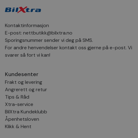
for
inns
bes
inf
Det
Coo
Kontaktinformasjon
coo
fun
E-post:
nettbutikk@bilxtra.no
skal
Sporingsnummer sender vi deg på SMS.
VISITOR_PRIVACY_METADATA
5 måneder
Den
YouTube
For andre henvendelser kontakt oss gjerne på e-post. Vi
4 uker
bruk
.youtube.com
bru
svarer så fort vi kan!
og 
der
med
regi
Kundesenter
den
sam
Frakt og levering
per
og i
Angrerett og retur
dere
Tips & Råd
æret
økte
Xtra-service
BilXtra Kundeklubb
Åpenhetsloven
Klikk & Hent
Provider
Provider
/
/
Provider
Navn
Navn
Utløpsdato
Utløpsdato
Beskrivelse
Beskrivelse
Navn
Domene
Domene
/
Utløpsdato
Beskrivelse