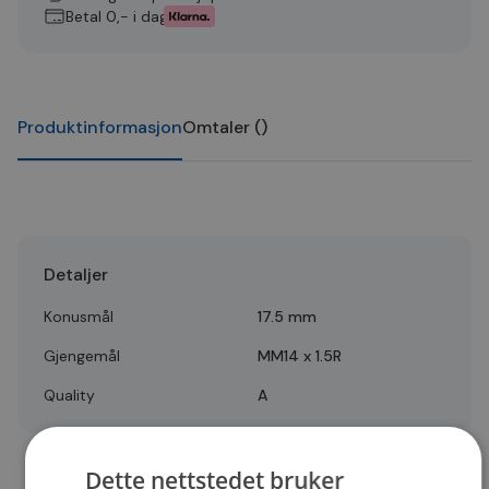
Betal 0,- i dag
Produktinformasjon
Omtaler
(
)
Detaljer
Konusmål
17.5 mm
Gjengemål
MM14 x 1.5R
Quality
A
Dette nettstedet bruker