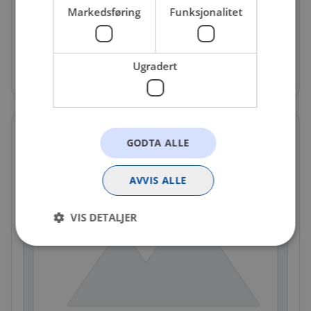
NGK-VB05F
Markedsføring
Funksjonalitet
Tändmodul
Ikke på nettlager
Ugradert
215 kr
GODTA ALLE
AVVIS ALLE
VIS DETALJER
Strengt nødvendig
Statistikk
Markedsføring
Funksjonalitet
Ugradert