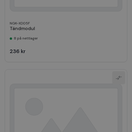
NGK-XD05F
Tändmodul
8 på nettlager
236 kr